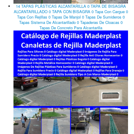
14 TAPAS PLÁSTICAS ALCANTARILLA 0 TAPA DE BISAGRA
ALCANTARILLADO 0 TAPA CON BISAGRA 0 Tapa Con Cargue 0
Tapa Con Rejillas 0 Tapas De Manjol 0 Tapas De Sumideros 0
Tapas Sistema De Alcantarillado 0 Tapaderas De Cloacas 0
Tapas De Concreto Para Alcantarilla