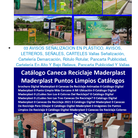
03 AVISOS SEÑALIZACION EN PLÁSTICO, AVISOS,
LETREROS, SEÑALES, CARTELES Vallas Señalización,
Cartelería Demarcación, Rótulo Rotular, Pancarta Publicidad,
Cartelería En Alto Y Bajo Relieve, Pancarta Publicidad Y Vallas