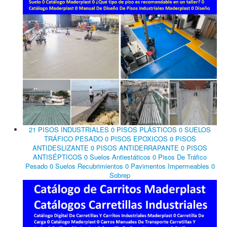
21 PISOS INDUSTRIALES 0 PISOS PLÁSTICOS 0 SUELOS
TRÁFICO PESADO 0 PISOS EPOXICOS 0 PISOS
ANTIDESLIZANTE 0 PISOS ANTIDERRAPANTE 0 PISOS
ANTISÉPTICOS 0 Suelos Antiestáticos 0 Pisos De Tráfico
Pesado 0 Suelos Recubrimientos 0 Pavimentos Impermeables 0
Sobrep