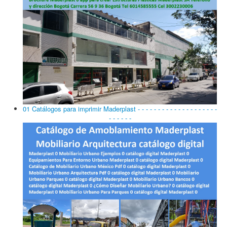
01 Catálogos para imprimir Maderplast - - - - - - - - - - - - - - - - - - - -
- - - - - -