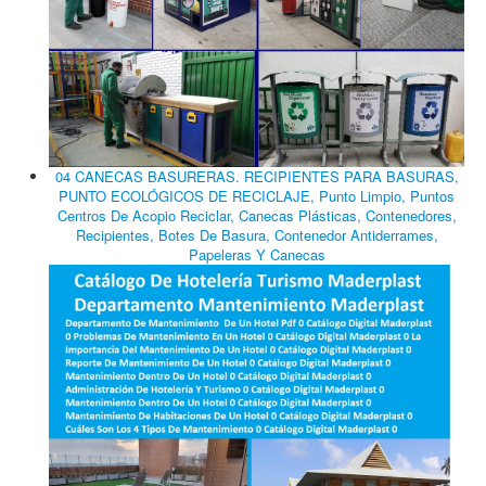
04 CANECAS BASURERAS. RECIPIENTES PARA BASURAS,
PUNTO ECOLÓGICOS DE RECICLAJE, Punto Limpio, Puntos
Centros De Acopio Reciclar, Canecas Plásticas, Contenedores,
Recipientes, Botes De Basura, Contenedor Antiderrames,
Papeleras Y Canecas