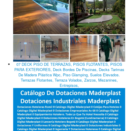
07 DECK PISO DE TERRAZAS, PISOS FLOTANTES, PISOS
PARA EXTERIORES, Deck Bordes De Piscinas, Decks Tarimas
De Madera Plástica Wpc, Piso Glamping, Suelos Elevados.
Terrazas Flotantes, Terraza Volados, Zarzos, Mezanines,
Entrepisos,