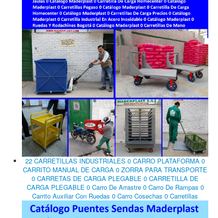
22 CARRETILLAS INDUSTRIALES 0 CARRO PLATAFORMA 0
CARRITO MANUAL DE CARGA 0 ZORRA PARA TRANSPORTE
0 CARRETAS DE CARGA PLEGABLE 0 CARRETILLA DE
CARGA PLEGABLE 0 Carro De Arrastre 0 Carro De Rampas 0
Carrito Auxiliar Con Ruedas 0 Carro Cosechas 0 Carretillas