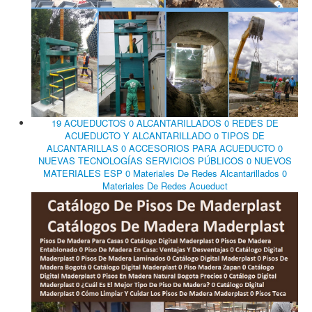
19 ACUEDUCTOS 0 ALCANTARILLADOS 0 REDES DE
ACUEDUCTO Y ALCANTARILLADO 0 TIPOS DE
ALCANTARILLAS 0 ACCESORIOS PARA ACUEDUCTO 0
NUEVAS TECNOLOGÍAS SERVICIOS PÚBLICOS 0 NUEVOS
MATERIALES ESP 0 Materiales De Redes Alcantarillados 0
Materiales De Redes Acueduct