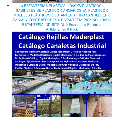
24 ESTANTERIAS PLÁSTICA 0 RACKS PLÁSTICOS 0
GABINETES DE PLÁSTICO 0 ARMARIOS EN PLÁSTICO 0
MUEBLES PLÁSTICOS 0 ESTANTERÍA TIPO CANTILEVER 0
RACKS Y CONTENEDORES 0 ESTANTERÍA PICKING 0 RACK
ESTANTERIA INDUSTRIAL 0 Estanterías Bandejas
Antiderrames 0 Rack