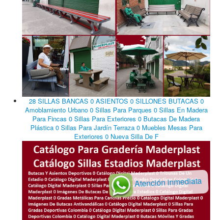
28 SILLAS BANCAS 0 ASIENTOS 0 SILLONES BUTACAS 0
Amoblamiento Urbano 0 Sillas Para Parques 0 Sillas En Madera
Para Fincas 0 Sillas Para Exteriores 0 Butacas De Madera
Plástica 0 Sillas Para Jardín Terraza 0 Muebles Mesas Para
Exteriores 0 Nueva Silla De F
Atención inmediata