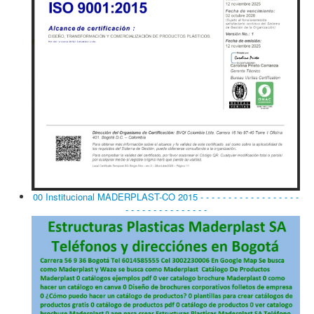
00 Institucional MADERPLAST-CO 2015 - - - - - - - - - - - - - - - - - -
- - - - - - - - - - - - - - -