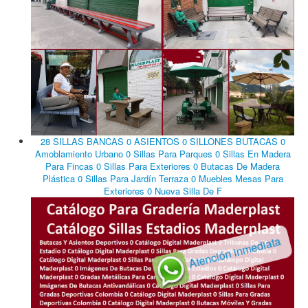
28 SILLAS BANCAS 0 ASIENTOS 0 SILLONES BUTACAS 0
Amoblamiento Urbano 0 Sillas Para Parques 0 Sillas En Madera
Para Fincas 0 Sillas Para Exteriores 0 Butacas De Madera
Plástica 0 Sillas Para Jardín Terraza 0 Muebles Mesas Para
Exteriores 0 Nueva Silla De F
Atención inmediata