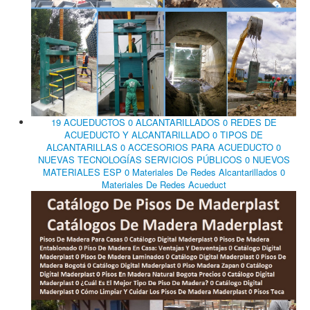
19 ACUEDUCTOS 0 ALCANTARILLADOS 0 REDES DE
ACUEDUCTO Y ALCANTARILLADO 0 TIPOS DE
ALCANTARILLAS 0 ACCESORIOS PARA ACUEDUCTO 0
NUEVAS TECNOLOGÍAS SERVICIOS PÚBLICOS 0 NUEVOS
MATERIALES ESP 0 Materiales De Redes Alcantarillados 0
Materiales De Redes Acueduct