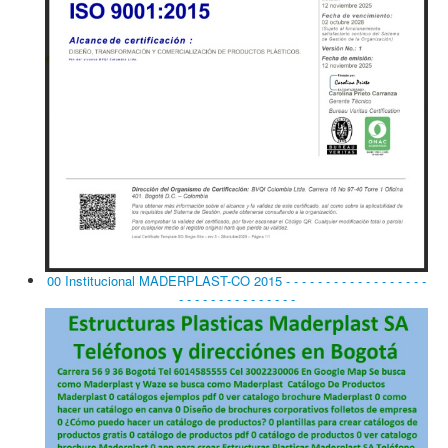
00 Institucional MADERPLAST-CO 2015 - - - - - - - - - - - - - - - - - -
- - - - - - - - - - - - - - -