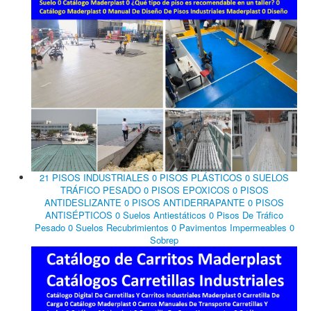
21 PISOS INDUSTRIALES 0 PISOS PLÁSTICOS 0 SUELOS
TRÁFICO PESADO 0 PISOS EPOXICOS 0 PISOS
ANTIDESLIZANTE 0 PISOS ANTIDERRAPANTE 0 PISOS
ANTISÉPTICOS 0 Suelos Antiestáticos 0 Pisos De Tráfico
Pesado 0 Suelos Recubrimientos 0 Pavimentos Impermeables 0
Sobrep