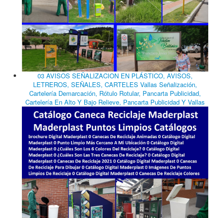
03 AVISOS SEÑALIZACION EN PLÁSTICO, AVISOS,
LETREROS, SEÑALES, CARTELES Vallas Señalización,
Cartelería Demarcación, Rótulo Rotular, Pancarta Publicidad,
Cartelería En Alto Y Bajo Relieve, Pancarta Publicidad Y Vallas