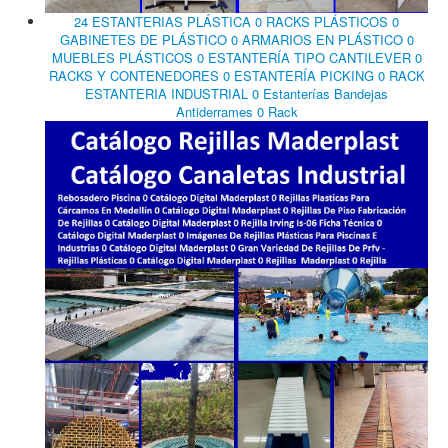
24 ESTANTERIAS PLÁSTICA 0 RACKS PLÁSTICOS 0
GABINETES DE PLÁSTICO 0 ARMARIOS EN PLÁSTICO 0
MUEBLES PLÁSTICOS 0 ESTANTERÍA TIPO CANTILEVER 0
RACKS Y CONTENEDORES 0 ESTANTERÍA PICKING 0 RACK
ESTANTERIA INDUSTRIAL 0 Estanterías Bandejas
Antiderrames 0 Rack