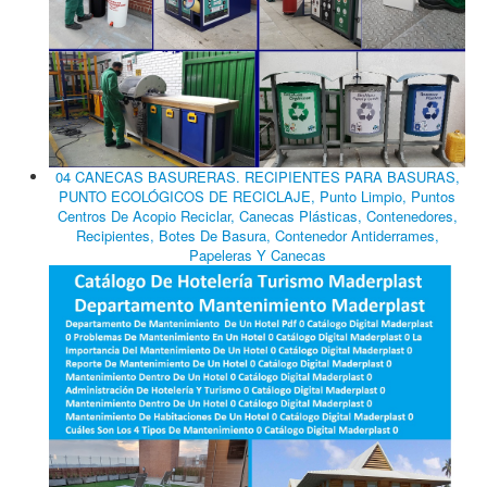
04 CANECAS BASURERAS. RECIPIENTES PARA BASURAS,
PUNTO ECOLÓGICOS DE RECICLAJE, Punto Limpio, Puntos
Centros De Acopio Reciclar, Canecas Plásticas, Contenedores,
Recipientes, Botes De Basura, Contenedor Antiderrames,
Papeleras Y Canecas