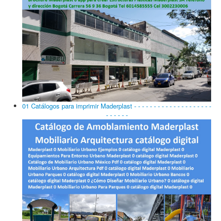
01 Catálogos para imprimir Maderplast - - - - - - - - - - - - - - - - - - - -
- - - - - -