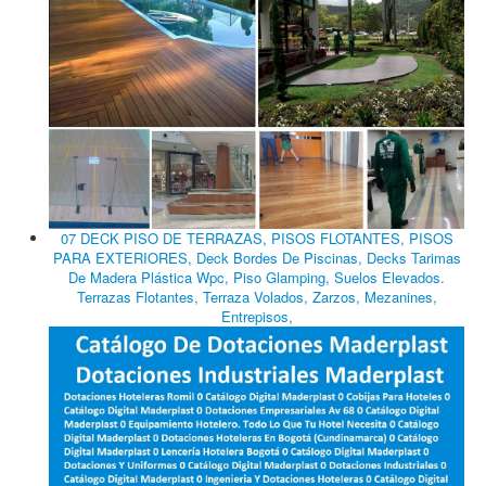
07 DECK PISO DE TERRAZAS, PISOS FLOTANTES, PISOS
PARA EXTERIORES, Deck Bordes De Piscinas, Decks Tarimas
De Madera Plástica Wpc, Piso Glamping, Suelos Elevados.
Terrazas Flotantes, Terraza Volados, Zarzos, Mezanines,
Entrepisos,