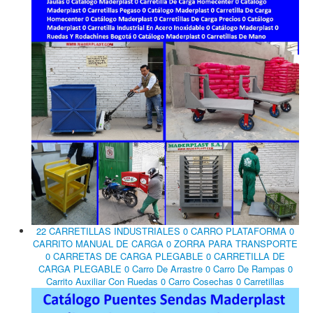
22 CARRETILLAS INDUSTRIALES 0 CARRO PLATAFORMA 0
CARRITO MANUAL DE CARGA 0 ZORRA PARA TRANSPORTE
0 CARRETAS DE CARGA PLEGABLE 0 CARRETILLA DE
CARGA PLEGABLE 0 Carro De Arrastre 0 Carro De Rampas 0
Carrito Auxiliar Con Ruedas 0 Carro Cosechas 0 Carretillas