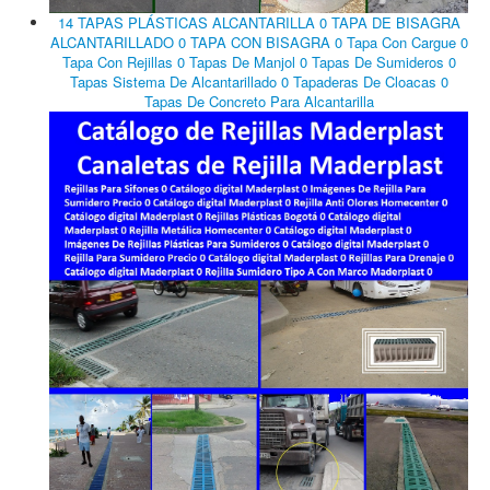
14 TAPAS PLÁSTICAS ALCANTARILLA 0 TAPA DE BISAGRA
ALCANTARILLADO 0 TAPA CON BISAGRA 0 Tapa Con Cargue 0
Tapa Con Rejillas 0 Tapas De Manjol 0 Tapas De Sumideros 0
Tapas Sistema De Alcantarillado 0 Tapaderas De Cloacas 0
Tapas De Concreto Para Alcantarilla