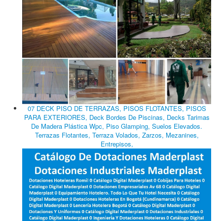
07 DECK PISO DE TERRAZAS, PISOS FLOTANTES, PISOS
PARA EXTERIORES, Deck Bordes De Piscinas, Decks Tarimas
De Madera Plástica Wpc, Piso Glamping, Suelos Elevados.
Terrazas Flotantes, Terraza Volados, Zarzos, Mezanines,
Entrepisos,