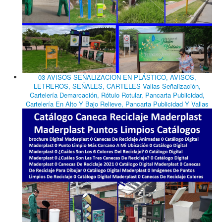
03 AVISOS SEÑALIZACION EN PLÁSTICO, AVISOS,
LETREROS, SEÑALES, CARTELES Vallas Señalización,
Cartelería Demarcación, Rótulo Rotular, Pancarta Publicidad,
Cartelería En Alto Y Bajo Relieve, Pancarta Publicidad Y Vallas