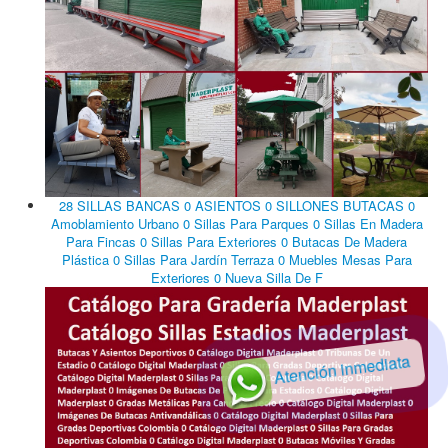
28 SILLAS BANCAS 0 ASIENTOS 0 SILLONES BUTACAS 0
Amoblamiento Urbano 0 Sillas Para Parques 0 Sillas En Madera
Para Fincas 0 Sillas Para Exteriores 0 Butacas De Madera
Plástica 0 Sillas Para Jardín Terraza 0 Muebles Mesas Para
Exteriores 0 Nueva Silla De F
Atención inmediata