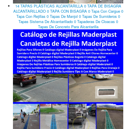
14 TAPAS PLÁSTICAS ALCANTARILLA 0 TAPA DE BISAGRA
ALCANTARILLADO 0 TAPA CON BISAGRA 0 Tapa Con Cargue 0
Tapa Con Rejillas 0 Tapas De Manjol 0 Tapas De Sumideros 0
Tapas Sistema De Alcantarillado 0 Tapaderas De Cloacas 0
Tapas De Concreto Para Alcantarilla