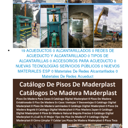
19 ACUEDUCTOS 0 ALCANTARILLADOS 0 REDES DE
ACUEDUCTO Y ALCANTARILLADO 0 TIPOS DE
ALCANTARILLAS 0 ACCESORIOS PARA ACUEDUCTO 0
NUEVAS TECNOLOGÍAS SERVICIOS PÚBLICOS 0 NUEVOS
MATERIALES ESP 0 Materiales De Redes Alcantarillados 0
Materiales De Redes Acueduct