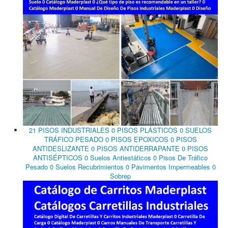
21 PISOS INDUSTRIALES 0 PISOS PLÁSTICOS 0 SUELOS
TRÁFICO PESADO 0 PISOS EPOXICOS 0 PISOS
ANTIDESLIZANTE 0 PISOS ANTIDERRAPANTE 0 PISOS
ANTISÉPTICOS 0 Suelos Antiestáticos 0 Pisos De Tráfico
Pesado 0 Suelos Recubrimientos 0 Pavimentos Impermeables 0
Sobrep