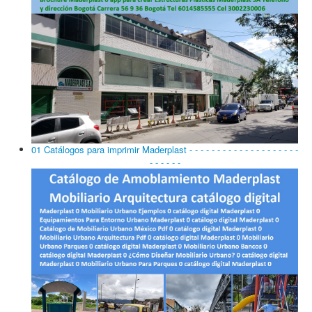
01 Catálogos para imprimir Maderplast - - - - - - - - - - - - - - - - - - - -
- - - - - -