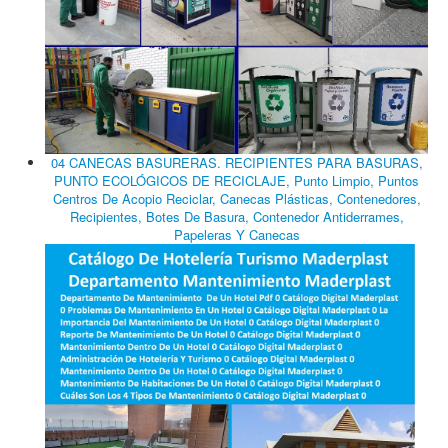
04 CANECAS BASURERAS. RECIPIENTES PARA BASURAS,
PUNTO ECOLÓGICOS DE RECICLAJE, Punto Limpio, Puntos
Centros De Acopio Reciclar, Canecas Plásticas, Contenedores,
Recipientes, Botes De Basura, Contenedor Antiderrames,
Papeleras Y Canecas