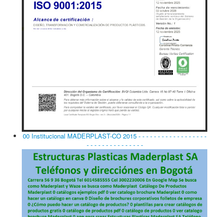
00 Institucional MADERPLAST-CO 2015 - - - - - - - - - - - - - - - - - -
- - - - - - - - - - - - - - -