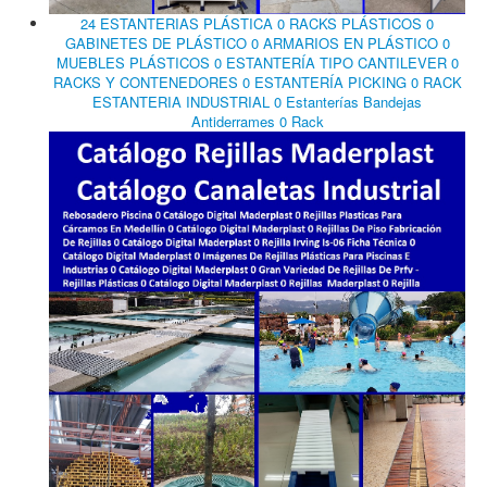
24 ESTANTERIAS PLÁSTICA 0 RACKS PLÁSTICOS 0
GABINETES DE PLÁSTICO 0 ARMARIOS EN PLÁSTICO 0
MUEBLES PLÁSTICOS 0 ESTANTERÍA TIPO CANTILEVER 0
RACKS Y CONTENEDORES 0 ESTANTERÍA PICKING 0 RACK
ESTANTERIA INDUSTRIAL 0 Estanterías Bandejas
Antiderrames 0 Rack