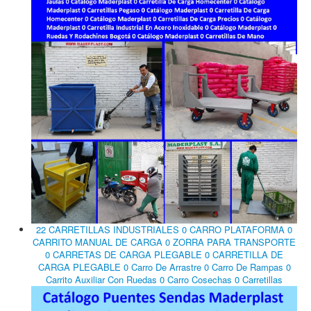
22 CARRETILLAS INDUSTRIALES 0 CARRO PLATAFORMA 0
CARRITO MANUAL DE CARGA 0 ZORRA PARA TRANSPORTE
0 CARRETAS DE CARGA PLEGABLE 0 CARRETILLA DE
CARGA PLEGABLE 0 Carro De Arrastre 0 Carro De Rampas 0
Carrito Auxiliar Con Ruedas 0 Carro Cosechas 0 Carretillas